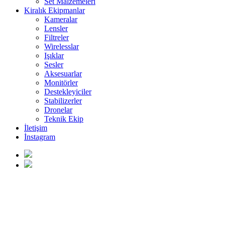
Set Malzemeleri
Kiralık Ekipmanlar
Kameralar
Lensler
Filtreler
Wirelesslar
Işıklar
Sesler
Aksesuarlar
Monitörler
Destekleyiciler
Stabilizerler
Dronelar
Teknik Ekip
İletişim
İnstagram