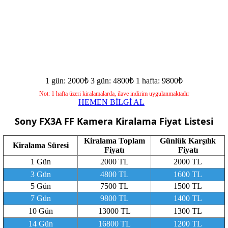
1 gün: 2000₺
3 gün: 4800₺
1 hafta: 9800₺
Not: 1 hafta üzeri kiralamalarda, ilave indirim uygulanmaktadır
HEMEN BİLGİ AL
Sony FX3A FF Kamera
Kiralama Fiyat Listesi
Kiralama Toplam
Günlük Karşılık
Kiralama Süresi
Fiyatı
Fiyatı
1 Gün
2000 TL
2000 TL
3 Gün
4800 TL
1600 TL
5 Gün
7500 TL
1500 TL
7 Gün
9800 TL
1400 TL
10 Gün
13000 TL
1300 TL
14 Gün
16800 TL
1200 TL