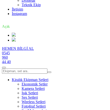
Dronelar
Teknik Ekip
İletişim
İnstagram
7 gün / 24 saat
Açık
HEMEN BİLGİ AL
0545
960
44 40
Kiralık Ekipman Setleri
Ekonomik Setler
Kamera Setleri
Işık Setleri
Ses Setleri
Wireless Setleri
Fotoğraf Setleri