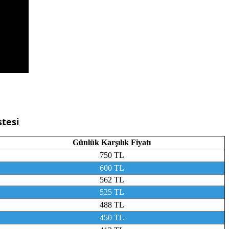
stesi
Günlük Karşılık Fiyatı
750 TL
600 TL
562 TL
525 TL
488 TL
450 TL