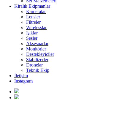
Set Malzemeleri
Kiralık Ekipmanlar
Kameralar
Lensler
Filtreler
Wirelesslar
Işıklar
Sesler
Aksesuarlar
Monitörler
Destekleyiciler
Stabilizerler
Dronelar
Teknik Ekip
İletişim
İnstagram