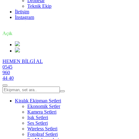
Dronelar
Teknik Ekip
İletişim
İnstagram
7 gün / 24 saat
Açık
HEMEN BİLGİ AL
0545
960
44 40
Kiralık Ekipman Setleri
Ekonomik Setler
Kamera Setleri
Işık Setleri
Ses Setleri
Wireless Setleri
Fotoğraf Setleri