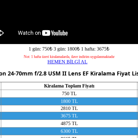
1 gün: 750₺
3 gün: 1800₺
1 hafta: 3675₺
Not: 1 hafta üzeri kiralamalarda, ilave indirim uygulanmaktadır
HEMEN BİLGİ AL
on 24-70mm f/2.8 USM II Lens EF
Kiralama Fiyat Li
Kiralama Toplam Fiyatı
750 TL
1800 TL
2810 TL
3675 TL
4875 TL
6300 TL