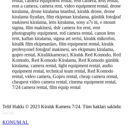
rental, camera equipment rental, rent camera, lens rental,
rent a camera, camera rent, video equipment rental, drone
kiralama, drone kiralama istanbul, kiralık drone, drone
kiralama fiyatları, film ekipman kiralama, günlük fotoğraf
makinesi kiralama, lens kiralama, sony a7s iii, e mount
sigma, film makinesi, dslr camera for rent, rent
photography equipment, red camera rental, canon lens
rent, kaftan kiralama, sigma art serisi, kiralık mikrofon,
kiralik film ekipmanları, film equipment rental, kiralık
profesyonel fotoğraf makinesi, ses ekipmanı kiralama,
gopro rental, Kiralikkameraci, Kiralık Red Komodo, Red
Komodo, Red Komodo Kiralama, Red Komodo günlük
kiralama, camera rental, light equipment rental, audio
equipment rental, technical team rental, Red Komodo
rental, video camera, Gopro rental, cheap camera rental,
cheapest video camera rental, cinema equipment rental,
7/24 camera rental, film equip rental
Telif Hakkı © 2023
Kiralık Kamera 7/24
. Tüm hakları saklıdır.
Orsa Web
KONUM AL