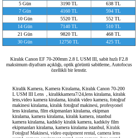
5 Gün
3190 TL
638 TL
7 Gün
4160 TL
594 TL
10 Gün
5520 TL
552 TL
14 Gün
7140 TL
510 TL
21 Gün
9820 TL
468 TL
30 Gün
12750 TL
425 TL
Kiralık Canon EF 70-200mm 2.8 L USM III, sabit hızlı F2.8
maksimum diyafram açıklığı, optik görüntü sabitleme, Autofocus
özellikli bir lenstir.
Kiralik Kamera, Kamera Kiralama, Kiralık Canon 70-200
L USM III Lens , kiralikkamera7/24,lens kiralama, kiralık
lens,video kamera kiralama, kiralık video kamera, fotoğraf
makinesi kiralama, kiralık fotoğraf makinesi, profesyonel
lens kiralama, film ekipmanları kiralama, ekipman
kiralama, kamera kiralama, kiralık kamera, istanbul
kamera kiralama, kadıköy kiralık kamera, kadıköy film
ekipmanları kiralama, kamera kiralama istanbul
, Kiralık
Fotoğraf Makinesi, video equipment rental, camera lens