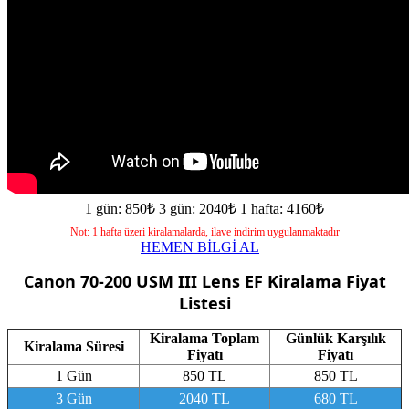
1 gün: 850₺
3 gün: 2040₺
1 hafta: 4160₺
Not: 1 hafta üzeri kiralamalarda, ilave indirim uygulanmaktadır
HEMEN BİLGİ AL
Canon 70-200 USM III Lens EF
Kiralama Fiyat
Listesi
Kiralama Toplam
Günlük Karşılık
Kiralama Süresi
Fiyatı
Fiyatı
1 Gün
850 TL
850 TL
3 Gün
2040 TL
680 TL