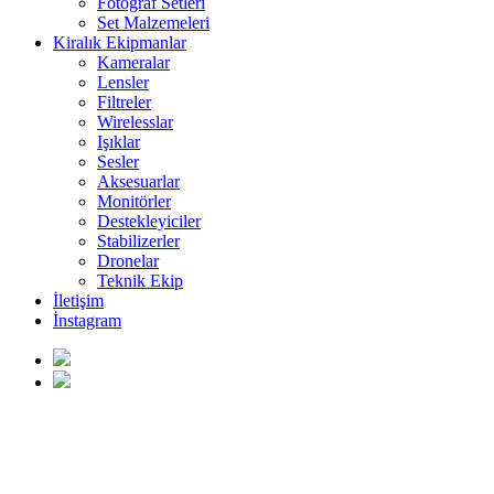
Fotoğraf Setleri
Set Malzemeleri
Kiralık Ekipmanlar
Kameralar
Lensler
Filtreler
Wirelesslar
Işıklar
Sesler
Aksesuarlar
Monitörler
Destekleyiciler
Stabilizerler
Dronelar
Teknik Ekip
İletişim
İnstagram