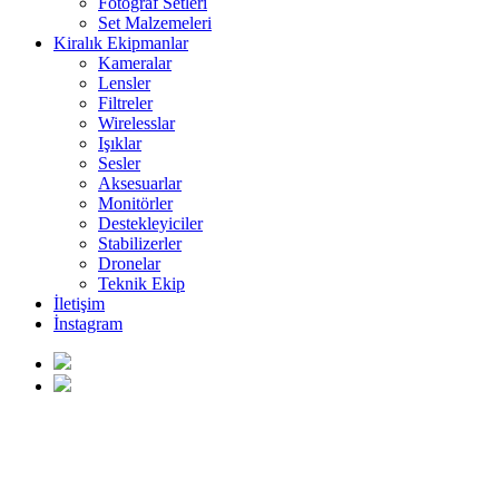
Fotoğraf Setleri
Set Malzemeleri
Kiralık Ekipmanlar
Kameralar
Lensler
Filtreler
Wirelesslar
Işıklar
Sesler
Aksesuarlar
Monitörler
Destekleyiciler
Stabilizerler
Dronelar
Teknik Ekip
İletişim
İnstagram