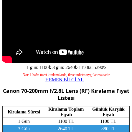
1 gün: 1100₺
3 gün: 2640₺
1 hafta: 5390₺
Not: 1 hafta üzeri kiralamalarda, ilave indirim uygulanmaktadır
HEMEN BİLGİ AL
Canon 70-200mm f/2.8L Lens (RF)
Kiralama Fiyat
Listesi
Kiralama Toplam
Günlük Karşılık
Kiralama Süresi
Fiyatı
Fiyatı
1 Gün
1100 TL
1100 TL
3 Gün
2640 TL
880 TL