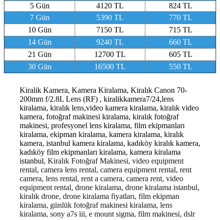
5 Gün
4120 TL
824 TL
7 Gün
5390 TL
770 TL
10 Gün
7150 TL
715 TL
14 Gün
9240 TL
660 TL
21 Gün
12700 TL
605 TL
30 Gün
16500 TL
550 TL
Kiralik Kamera, Kamera Kiralama, Kiralık Canon 70-
200mm f/2.8L Lens (RF) , kiralikkamera7/24,lens
kiralama, kiralık lens,video kamera kiralama, kiralık video
kamera, fotoğraf makinesi kiralama, kiralık fotoğraf
makinesi, profesyonel lens kiralama, film ekipmanları
kiralama, ekipman kiralama, kamera kiralama, kiralık
kamera, istanbul kamera kiralama, kadıköy kiralık kamera,
kadıköy film ekipmanları kiralama, kamera kiralama
istanbul
, Kiralık Fotoğraf Makinesi, video equipment
rental, camera lens rental, camera equipment rental, rent
camera, lens rental, rent a camera, camera rent, video
equipment rental, drone kiralama, drone kiralama istanbul,
kiralık drone, drone kiralama fiyatları, film ekipman
kiralama, günlük fotoğraf makinesi kiralama, lens
kiralama, sony a7s iii, e mount sigma, film makinesi, dslr