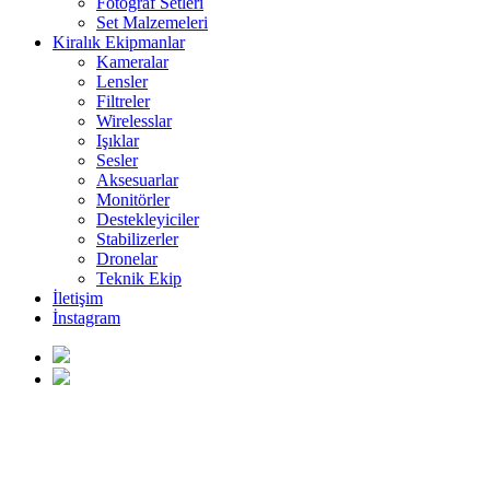
Fotoğraf Setleri
Set Malzemeleri
Kiralık Ekipmanlar
Kameralar
Lensler
Filtreler
Wirelesslar
Işıklar
Sesler
Aksesuarlar
Monitörler
Destekleyiciler
Stabilizerler
Dronelar
Teknik Ekip
İletişim
İnstagram