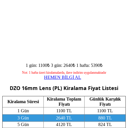
1 gün: 1100₺
3 gün: 2640₺
1 hafta: 5390₺
Not: 1 hafta üzeri kiralamalarda, ilave indirim uygulanmaktadır
HEMEN BİLGİ AL
DZO 16mm Lens (PL)
Kiralama Fiyat Listesi
Kiralama Toplam
Günlük Karşılık
Kiralama Süresi
Fiyatı
Fiyatı
1 Gün
1100 TL
1100 TL
3 Gün
2640 TL
880 TL
5 Gün
4120 TL
824 TL