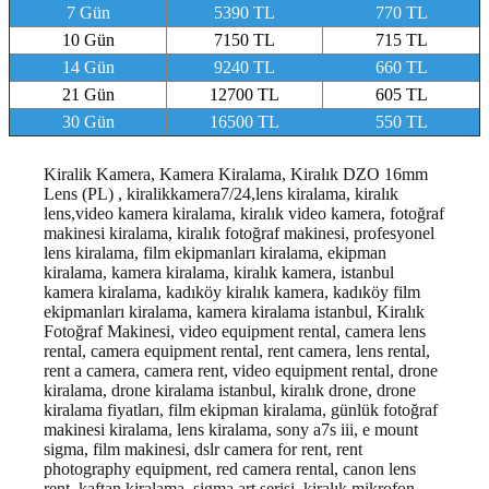
7 Gün
5390 TL
770 TL
10 Gün
7150 TL
715 TL
14 Gün
9240 TL
660 TL
21 Gün
12700 TL
605 TL
30 Gün
16500 TL
550 TL
Kiralik Kamera, Kamera Kiralama, Kiralık DZO 16mm
Lens (PL) , kiralikkamera7/24,lens kiralama, kiralık
lens,video kamera kiralama, kiralık video kamera, fotoğraf
makinesi kiralama, kiralık fotoğraf makinesi, profesyonel
lens kiralama, film ekipmanları kiralama, ekipman
kiralama, kamera kiralama, kiralık kamera, istanbul
kamera kiralama, kadıköy kiralık kamera, kadıköy film
ekipmanları kiralama, kamera kiralama istanbul
, Kiralık
Fotoğraf Makinesi, video equipment rental, camera lens
rental, camera equipment rental, rent camera, lens rental,
rent a camera, camera rent, video equipment rental, drone
kiralama, drone kiralama istanbul, kiralık drone, drone
kiralama fiyatları, film ekipman kiralama, günlük fotoğraf
makinesi kiralama, lens kiralama, sony a7s iii, e mount
sigma, film makinesi, dslr camera for rent, rent
photography equipment, red camera rental, canon lens
rent, kaftan kiralama, sigma art serisi, kiralık mikrofon,