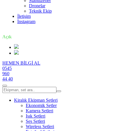
Stabilizerler
Dronelar
Teknik Ekip
İletişim
İnstagram
7 gün / 24 saat
Açık
HEMEN BİLGİ AL
0545
960
44 40
Kiralık Ekipman Setleri
Ekonomik Setler
Kamera Setleri
Işık Setleri
Ses Setleri
Wireless Setleri