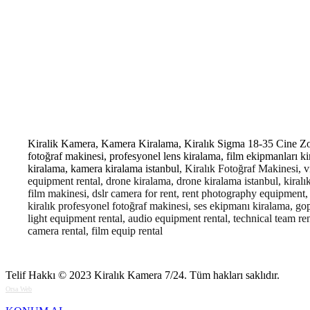
Kiralik Kamera, Kamera Kiralama, Kiralık Sigma 18-35 Cine Zoom 
fotoğraf makinesi, profesyonel lens kiralama, film ekipmanları k
kiralama, kamera kiralama istanbul
, Kiralık Fotoğraf Makinesi, v
equipment rental, drone kiralama, drone kiralama istanbul, kiralı
film makinesi, dslr camera for rent, rent photography equipment, r
kiralık profesyonel fotoğraf makinesi, ses ekipmanı kiralama
light equipment rental, audio equipment rental, technical team r
camera rental, film equip rental
Telif Hakkı © 2023
Kiralık Kamera 7/24
. Tüm hakları saklıdır.
Orsa Web