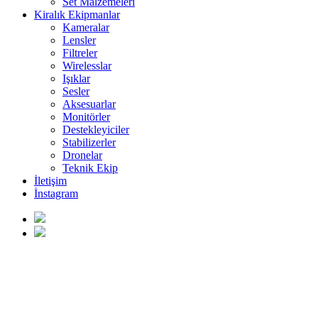
Set Malzemeleri
Kiralık Ekipmanlar
Kameralar
Lensler
Filtreler
Wirelesslar
Işıklar
Sesler
Aksesuarlar
Monitörler
Destekleyiciler
Stabilizerler
Dronelar
Teknik Ekip
İletişim
İnstagram