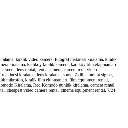
alama, kiralık video kamera, fotoğraf makinesi kiralama, kiralık
amera kiralama, kadıköy kiralık kamera, kadıköy film ekipmanları
 camera, lens rental, rent a camera, camera rent, video
f makinesi kiralama, lens kiralama, sony a7s iii, e mount sigma,
alık mikrofon, kiralik film ekipmanları, film equipment rental,
d Komodo Kiralama, Red Komodo günlük kiralama, camera rental,
tal, cheapest video camera rental, cinema equipment rental, 7/24