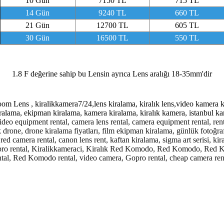
10 Gün
7150 TL
715 TL
14 Gün
9240 TL
660 TL
21 Gün
12700 TL
605 TL
30 Gün
16500 TL
550 TL
1.8 F değerine sahip bu Lensin ayrıca Lens aralığı 18-35mm'dir
Lens , kiralikkamera7/24,lens kiralama, kiralık lens,video kamera kir
iralama, ekipman kiralama, kamera kiralama, kiralık kamera, istanbul k
ideo equipment rental, camera lens rental, camera equipment rental, rent
k drone, drone kiralama fiyatları, film ekipman kiralama, günlük fotoğra
ed camera rental, canon lens rent, kaftan kiralama, sigma art serisi, kir
, gopro rental, Kiralikkameraci, Kiralık Red Komodo, Red Komodo, Re
ental, Red Komodo rental, video camera, Gopro rental, cheap camera ren