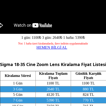
1 gün: 1100₺
3 gün: 2640₺
1 hafta: 5390₺
Not: 1 hafta üzeri kiralamalarda, ilave indirim uygulanmaktadır
HEMEN BİLGİ AL
Sigma 18-35 Cine Zoom Lens
Kiralama Fiyat Listes
Kiralama Toplam
Günlük Karşılık
Kiralama Süresi
Fiyatı
Fiyatı
1 Gün
1100 TL
1100 TL
3 Gün
2640 TL
880 TL
5 Gün
4120 TL
824 TL
7 Gün
5390 TL
770 TL