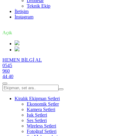
Dronelar
Teknik Ekip
İletişim
İnstagram
7 gün / 24 saat
Açık
HEMEN BİLGİ AL
0545
960
44 40
Kiralık Ekipman Setleri
Ekonomik Setler
Kamera Setleri
Işık Setleri
Ses Setleri
Wireless Setleri
Fotoğraf Setleri