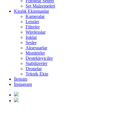
Fotoğraf Setleri
Set Malzemeleri
Kiralık Ekipmanlar
Kameralar
Lensler
Filtreler
Wirelesslar
Işıklar
Sesler
Aksesuarlar
Monitörler
Destekleyiciler
Stabilizerler
Dronelar
Teknik Ekip
İletişim
İnstagram