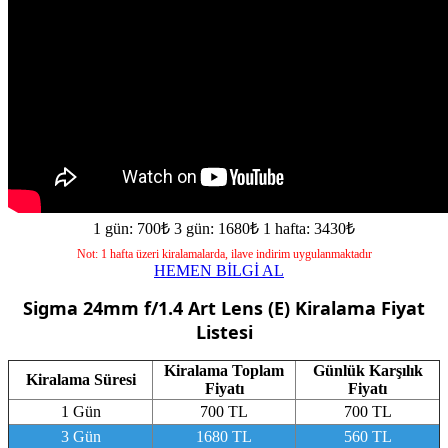
1 gün: 700₺
3 gün: 1680₺
1 hafta: 3430₺
Not: 1 hafta üzeri kiralamalarda, ilave indirim uygulanmaktadır
HEMEN BİLGİ AL
Sigma 24mm f/1.4 Art Lens (E)
Kiralama Fiyat
Listesi
Kiralama Toplam
Günlük Karşılık
Kiralama Süresi
Fiyatı
Fiyatı
1 Gün
700 TL
700 TL
3 Gün
1680 TL
560 TL