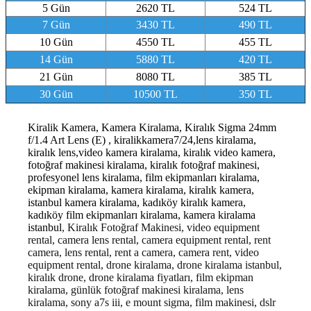
5 Gün
2620 TL
524 TL
7 Gün
3430 TL
490 TL
10 Gün
4550 TL
455 TL
14 Gün
5880 TL
420 TL
21 Gün
8080 TL
385 TL
30 Gün
10500 TL
350 TL
Kiralik Kamera, Kamera Kiralama, Kiralık Sigma 24mm
f/1.4 Art Lens (E) , kiralikkamera7/24,lens kiralama,
kiralık lens,video kamera kiralama, kiralık video kamera,
fotoğraf makinesi kiralama, kiralık fotoğraf makinesi,
profesyonel lens kiralama, film ekipmanları kiralama,
ekipman kiralama, kamera kiralama, kiralık kamera,
istanbul kamera kiralama, kadıköy kiralık kamera,
kadıköy film ekipmanları kiralama, kamera kiralama
istanbul
, Kiralık Fotoğraf Makinesi, video equipment
rental, camera lens rental, camera equipment rental, rent
camera, lens rental, rent a camera, camera rent, video
equipment rental, drone kiralama, drone kiralama istanbul,
kiralık drone, drone kiralama fiyatları, film ekipman
kiralama, günlük fotoğraf makinesi kiralama, lens
kiralama, sony a7s iii, e mount sigma, film makinesi, dslr