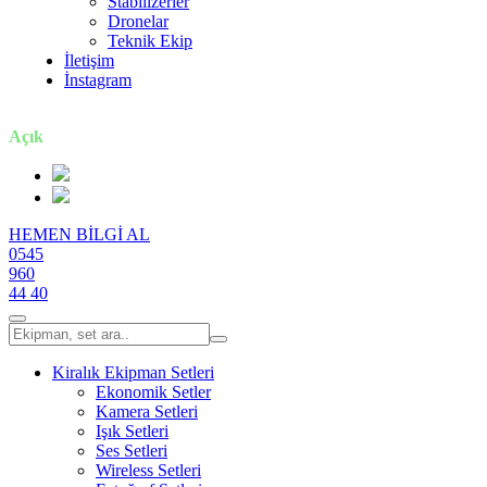
Stabilizerler
Dronelar
Teknik Ekip
İletişim
İnstagram
7 gün / 24 saat
Açık
HEMEN BİLGİ AL
0545
960
44 40
Kiralık Ekipman Setleri
Ekonomik Setler
Kamera Setleri
Işık Setleri
Ses Setleri
Wireless Setleri