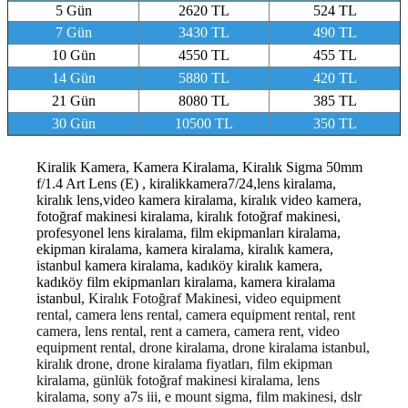
5 Gün
2620 TL
524 TL
7 Gün
3430 TL
490 TL
10 Gün
4550 TL
455 TL
14 Gün
5880 TL
420 TL
21 Gün
8080 TL
385 TL
30 Gün
10500 TL
350 TL
Kiralik Kamera, Kamera Kiralama, Kiralık Sigma 50mm
f/1.4 Art Lens (E) , kiralikkamera7/24,lens kiralama,
kiralık lens,video kamera kiralama, kiralık video kamera,
fotoğraf makinesi kiralama, kiralık fotoğraf makinesi,
profesyonel lens kiralama, film ekipmanları kiralama,
ekipman kiralama, kamera kiralama, kiralık kamera,
istanbul kamera kiralama, kadıköy kiralık kamera,
kadıköy film ekipmanları kiralama, kamera kiralama
istanbul
, Kiralık Fotoğraf Makinesi, video equipment
rental, camera lens rental, camera equipment rental, rent
camera, lens rental, rent a camera, camera rent, video
equipment rental, drone kiralama, drone kiralama istanbul,
kiralık drone, drone kiralama fiyatları, film ekipman
kiralama, günlük fotoğraf makinesi kiralama, lens
kiralama, sony a7s iii, e mount sigma, film makinesi, dslr