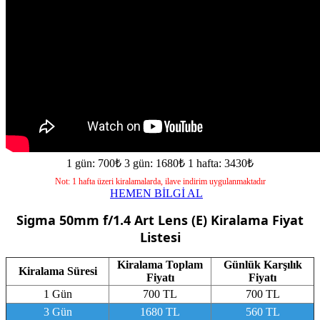
1 gün: 700₺
3 gün: 1680₺
1 hafta: 3430₺
Not: 1 hafta üzeri kiralamalarda, ilave indirim uygulanmaktadır
HEMEN BİLGİ AL
Sigma 50mm f/1.4 Art Lens (E)
Kiralama Fiyat
Listesi
Kiralama Toplam
Günlük Karşılık
Kiralama Süresi
Fiyatı
Fiyatı
1 Gün
700 TL
700 TL
3 Gün
1680 TL
560 TL