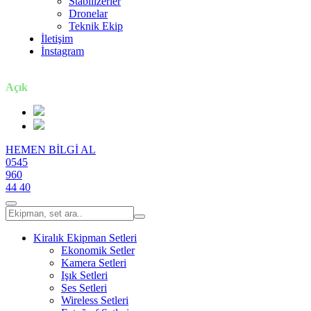
Stabilizerler
Dronelar
Teknik Ekip
İletişim
İnstagram
7 gün / 24 saat
Açık
HEMEN BİLGİ AL
0545
960
44 40
Kiralık Ekipman Setleri
Ekonomik Setler
Kamera Setleri
Işık Setleri
Ses Setleri
Wireless Setleri