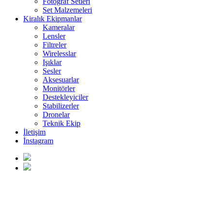
Fotoğraf Setleri
Set Malzemeleri
Kiralık Ekipmanlar
Kameralar
Lensler
Filtreler
Wirelesslar
Işıklar
Sesler
Aksesuarlar
Monitörler
Destekleyiciler
Stabilizerler
Dronelar
Teknik Ekip
İletişim
İnstagram