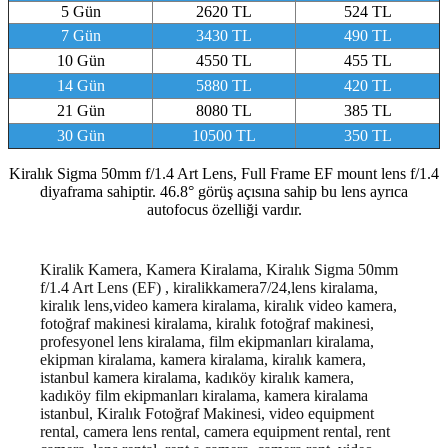
5 Gün
2620 TL
524 TL
7 Gün
3430 TL
490 TL
10 Gün
4550 TL
455 TL
14 Gün
5880 TL
420 TL
21 Gün
8080 TL
385 TL
30 Gün
10500 TL
350 TL
Kiralık Sigma 50mm f/1.4 Art Lens, Full Frame EF mount lens f/1.4
diyaframa sahiptir. 46.8° görüş açısına sahip bu lens ayrıca
autofocus özelliği vardır.
Kiralik Kamera, Kamera Kiralama, Kiralık Sigma 50mm
f/1.4 Art Lens (EF) , kiralikkamera7/24,lens kiralama,
kiralık lens,video kamera kiralama, kiralık video kamera,
fotoğraf makinesi kiralama, kiralık fotoğraf makinesi,
profesyonel lens kiralama, film ekipmanları kiralama,
ekipman kiralama, kamera kiralama, kiralık kamera,
istanbul kamera kiralama, kadıköy kiralık kamera,
kadıköy film ekipmanları kiralama, kamera kiralama
istanbul
, Kiralık Fotoğraf Makinesi, video equipment
rental, camera lens rental, camera equipment rental, rent