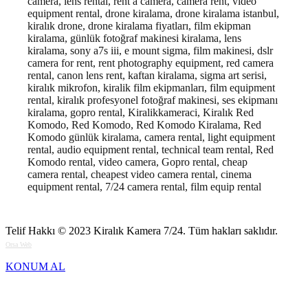
camera, lens rental, rent a camera, camera rent, video
equipment rental, drone kiralama, drone kiralama istanbul,
kiralık drone, drone kiralama fiyatları, film ekipman
kiralama, günlük fotoğraf makinesi kiralama, lens
kiralama, sony a7s iii, e mount sigma, film makinesi, dslr
camera for rent, rent photography equipment, red camera
rental, canon lens rent, kaftan kiralama, sigma art serisi,
kiralık mikrofon, kiralik film ekipmanları, film equipment
rental, kiralık profesyonel fotoğraf makinesi, ses ekipmanı
kiralama, gopro rental, Kiralikkameraci, Kiralık Red
Komodo, Red Komodo, Red Komodo Kiralama, Red
Komodo günlük kiralama, camera rental, light equipment
rental, audio equipment rental, technical team rental, Red
Komodo rental, video camera, Gopro rental, cheap
camera rental, cheapest video camera rental, cinema
equipment rental, 7/24 camera rental, film equip rental
Telif Hakkı © 2023
Kiralık Kamera 7/24
. Tüm hakları saklıdır.
Orsa Web
KONUM AL