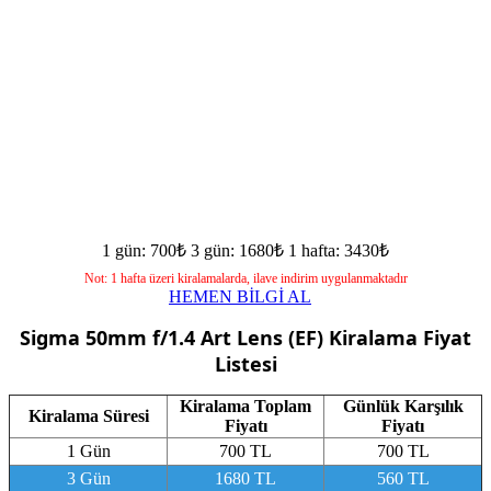
1 gün: 700₺
3 gün: 1680₺
1 hafta: 3430₺
Not: 1 hafta üzeri kiralamalarda, ilave indirim uygulanmaktadır
HEMEN BİLGİ AL
Sigma 50mm f/1.4 Art Lens (EF)
Kiralama Fiyat
Listesi
Kiralama Toplam
Günlük Karşılık
Kiralama Süresi
Fiyatı
Fiyatı
1 Gün
700 TL
700 TL
3 Gün
1680 TL
560 TL