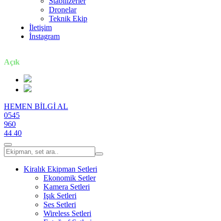
Stabilizerler
Dronelar
Teknik Ekip
İletişim
İnstagram
7 gün / 24 saat
Açık
HEMEN BİLGİ AL
0545
960
44 40
Kiralık Ekipman Setleri
Ekonomik Setler
Kamera Setleri
Işık Setleri
Ses Setleri
Wireless Setleri