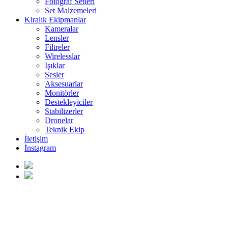
Fotoğraf Setleri
Set Malzemeleri
Kiralık Ekipmanlar
Kameralar
Lensler
Filtreler
Wirelesslar
Işıklar
Sesler
Aksesuarlar
Monitörler
Destekleyiciler
Stabilizerler
Dronelar
Teknik Ekip
İletişim
İnstagram