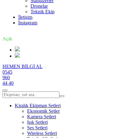
Stabilizerler
Dronelar
Teknik Ekip
İletişim
İnstagram
7 gün / 24 saat
Açık
HEMEN BİLGİ AL
0545
960
44 40
Kiralık Ekipman Setleri
Ekonomik Setler
Kamera Setleri
Işık Setleri
Ses Setleri
Wireless Setleri