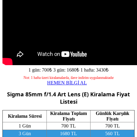
1 gün: 700₺
3 gün: 1680₺
1 hafta: 3430₺
Not: 1 hafta üzeri kiralamalarda, ilave indirim uygulanmaktadır
HEMEN BİLGİ AL
Sigma 85mm f/1.4 Art Lens (E)
Kiralama Fiyat
Listesi
Kiralama Toplam
Günlük Karşılık
Kiralama Süresi
Fiyatı
Fiyatı
1 Gün
700 TL
700 TL
3 Gün
1680 TL
560 TL