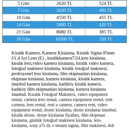
5 Gün
2620 TL
524 TL
7 Gün
3430 TL
490 TL
10 Gün
4550 TL
455 TL
14 Gün
5880 TL
420 TL
21 Gün
8080 TL
385 TL
30 Gün
10500 TL
350 TL
Kiralik Kamera, Kamera Kiralama, Kiralık Sigma 85mm
f/1.4 Art Lens (E) , kiralikkamera7/24,lens kiralama,
kiralık lens,video kamera kiralama, kiralık video kamera,
fotoğraf makinesi kiralama, kiralık fotoğraf makinesi,
profesyonel lens kiralama, film ekipmanları kiralama,
ekipman kiralama, kamera kiralama, kiralık kamera,
istanbul kamera kiralama, kadıköy kiralık kamera,
kadıköy film ekipmanları kiralama, kamera kiralama
istanbul
, Kiralık Fotoğraf Makinesi, video equipment
rental, camera lens rental, camera equipment rental, rent
camera, lens rental, rent a camera, camera rent, video
equipment rental, drone kiralama, drone kiralama istanbul,
kiralık drone, drone kiralama fiyatları, film ekipman
kiralama, günlük fotoğraf makinesi kiralama, lens
kiralama, sony a7s iii, e mount sigma, film makinesi, dslr