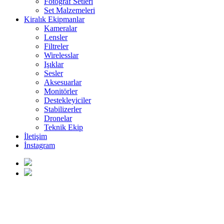
Fotoğraf Setleri
Set Malzemeleri
Kiralık Ekipmanlar
Kameralar
Lensler
Filtreler
Wirelesslar
Işıklar
Sesler
Aksesuarlar
Monitörler
Destekleyiciler
Stabilizerler
Dronelar
Teknik Ekip
İletişim
İnstagram