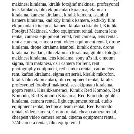
makinesi kiralama, kiralık fotoğraf makinesi, profesyonel
lens kiralama, film ekipmanları kiralama, ekipman
kiralama, kamera kiralama, kiralık kamera, istanbul
kamera kiralama, kadıköy kiralık kamera, kadıköy film
ekipmanları kiralama, kamera kiralama istanbul
, Kiralık
Fotoğraf Makinesi, video equipment rental, camera lens
rental, camera equipment rental, rent camera, lens rental,
rent a camera, camera rent, video equipment rental, drone
kiralama, drone kiralama istanbul, kiralık drone, drone
kiralama fiyatları, film ekipman kiralama, günlük fotoğraf
makinesi kiralama, lens kiralama, sony a7s iii, e mount
sigma, film makinesi, dslr camera for rent, rent
photography equipment, red camera rental, canon lens
rent, kaftan kiralama, sigma art serisi, kiralık mikrofon,
kiralik film ekipmanları, film equipment rental, kiralık
profesyonel fotoğraf makinesi, ses ekipmanı kiralama,
gopro rental, Kiralikkameraci, Kiralık Red Komodo, Red
Komodo, Red Komodo Kiralama, Red Komodo günlük
kiralama, camera rental, light equipment rental, audio
equipment rental, technical team rental, Red Komodo
rental, video camera, Gopro rental, cheap camera rental,
cheapest video camera rental, cinema equipment rental,
7/24 camera rental, film equip rental