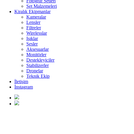
Fotoğraf Setleri
Set Malzemeleri
Kiralık Ekipmanlar
Kameralar
Lensler
Filtreler
Wirelesslar
Işıklar
Sesler
Aksesuarlar
Monitörler
Destekleyiciler
Stabilizerler
Dronelar
Teknik Ekip
İletişim
İnstagram