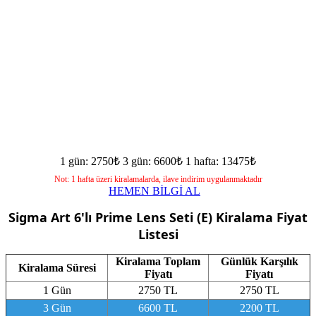
1 gün: 2750₺
3 gün: 6600₺
1 hafta: 13475₺
Not: 1 hafta üzeri kiralamalarda, ilave indirim uygulanmaktadır
HEMEN BİLGİ AL
Sigma Art 6'lı Prime Lens Seti (E)
Kiralama Fiyat
Listesi
Kiralama Toplam
Günlük Karşılık
Kiralama Süresi
Fiyatı
Fiyatı
1 Gün
2750 TL
2750 TL
3 Gün
6600 TL
2200 TL