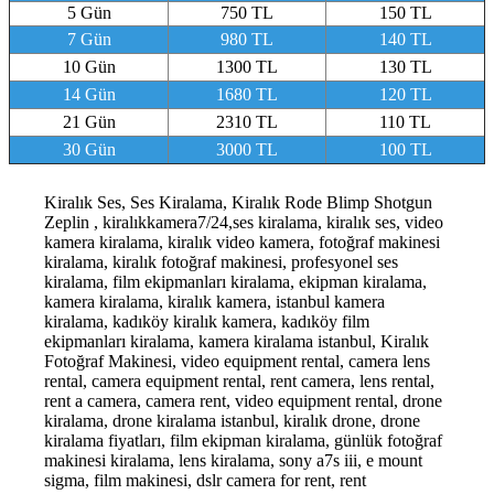
5 Gün
750 TL
150 TL
7 Gün
980 TL
140 TL
10 Gün
1300 TL
130 TL
14 Gün
1680 TL
120 TL
21 Gün
2310 TL
110 TL
30 Gün
3000 TL
100 TL
Kiralık Ses, Ses Kiralama, Kiralık Rode Blimp Shotgun
Zeplin , kiralıkkamera7/24,ses kiralama, kiralık ses, video
kamera kiralama, kiralık video kamera, fotoğraf makinesi
kiralama, kiralık fotoğraf makinesi, profesyonel ses
kiralama, film ekipmanları kiralama, ekipman kiralama,
kamera kiralama, kiralık kamera, istanbul kamera
kiralama, kadıköy kiralık kamera, kadıköy film
ekipmanları kiralama, kamera kiralama istanbul, Kiralık
Fotoğraf Makinesi, video equipment rental, camera lens
rental, camera equipment rental, rent camera, lens rental,
rent a camera, camera rent, video equipment rental, drone
kiralama, drone kiralama istanbul, kiralık drone, drone
kiralama fiyatları, film ekipman kiralama, günlük fotoğraf
makinesi kiralama, lens kiralama, sony a7s iii, e mount
sigma, film makinesi, dslr camera for rent, rent