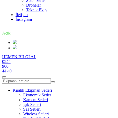
Stabilizerler
Dronelar
Teknik Ekip
İletişim
İnstagram
7 gün / 24 saat
Açık
HEMEN BİLGİ AL
0545
960
44 40
Kiralık Ekipman Setleri
Ekonomik Setler
Kamera Setleri
Işık Setleri
Ses Setleri
Wireless Setleri