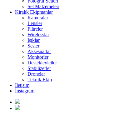
Fotoğraf Setleri
Set Malzemeleri
Kiralık Ekipmanlar
Kameralar
Lensler
Filtreler
Wirelesslar
Işıklar
Sesler
Aksesuarlar
Monitörler
Destekleyiciler
Stabilizerler
Dronelar
Teknik Ekip
İletişim
İnstagram