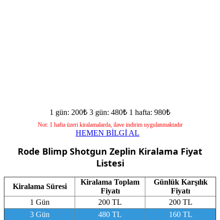
1 gün: 200₺
3 gün: 480₺
1 hafta: 980₺
Not: 1 hafta üzeri kiralamalarda, ilave indirim uygulanmaktadır
HEMEN BİLGİ AL
Rode Blimp Shotgun Zeplin
Kiralama Fiyat
Listesi
Kiralama Toplam
Günlük Karşılık
Kiralama Süresi
Fiyatı
Fiyatı
1 Gün
200 TL
200 TL
3 Gün
480 TL
160 TL