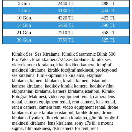
5 Gün
2440 TL
488 TL
7 Gün
3180 TL
454 TL
10 Gün
4220 TL
422 TL
14 Gün
5460 TL
390 TL
21 Gün
7510 TL
358 TL
30 Gün
9750 TL
325 TL
Kiralık Ses, Ses Kiralama, Kiralık Saramonic Blink 500
Pro Yaka , kiralıkkamera7/24,ses kiralama, kiralık ses,
video kamera kiralama, kiralık video kamera, fotoğraf
makinesi kiralama, kiralık fotoğraf makinesi, profesyonel
ses kiralama, film ekipmanları kiralama, ekipman
kiralama, kamera kiralama, kiralık kamera, istanbul
kamera kiralama, kadıköy kiralık kamera, kadıköy film
ekipmanları kiralama, kamera kiralama istanbul, Kiralık
Fotoğraf Makinesi, video equipment rental, camera lens
rental, camera equipment rental, rent camera, lens rental,
rent a camera, camera rent, video equipment rental, drone
kiralama, drone kiralama istanbul, kiralık drone, drone
kiralama fiyatları, film ekipman kiralama, günlük fotoğraf
makinesi kiralama, lens kiralama, sony a7s iii, e mount
sigma, film makinesi, dslr camera for rent, rent