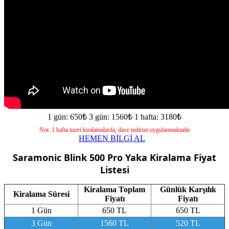
1 gün: 650₺
3 gün: 1560₺
1 hafta: 3180₺
Not: 1 hafta üzeri kiralamalarda, ilave indirim uygulanmaktadır
HEMEN BİLGİ AL
Saramonic Blink 500 Pro Yaka
Kiralama Fiyat
Listesi
Kiralama Toplam
Günlük Karşılık
Kiralama Süresi
Fiyatı
Fiyatı
1 Gün
650 TL
650 TL
3 Gün
1560 TL
520 TL