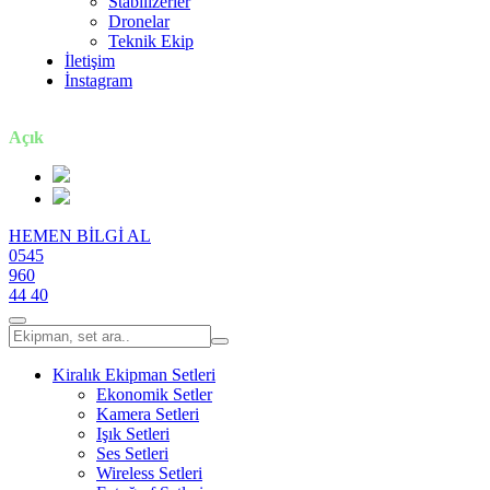
Stabilizerler
Dronelar
Teknik Ekip
İletişim
İnstagram
7 gün / 24 saat
Açık
HEMEN BİLGİ AL
0545
960
44 40
Kiralık Ekipman Setleri
Ekonomik Setler
Kamera Setleri
Işık Setleri
Ses Setleri
Wireless Setleri