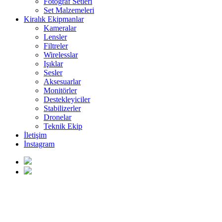
Fotoğraf Setleri
Set Malzemeleri
Kiralık Ekipmanlar
Kameralar
Lensler
Filtreler
Wirelesslar
Işıklar
Sesler
Aksesuarlar
Monitörler
Destekleyiciler
Stabilizerler
Dronelar
Teknik Ekip
İletişim
İnstagram