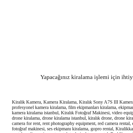
Yapacağınız kiralama işlemi için ihtiy
Kiralik Kamera, Kamera Kiralama, Kiralık Sony A7S III Kamera,k
profesyonel kamera kiralama, film ekipmanları kiralama, ekipman
kamera kiralama istanbul
, Kiralık Fotoğraf Makinesi, video equip
drone kiralama, drone kiralama istanbul, kiralık drone, drone kir
camera for rent, rent photography equipment, red camera rental, ca
fotoğraf makinesi, ses ekipmanı kiralama, gopro rental, Kira