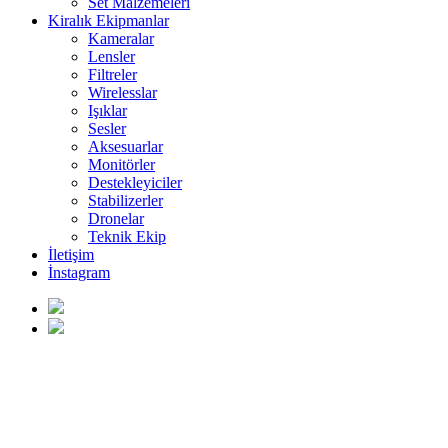
Set Malzemeleri
Kiralık Ekipmanlar
Kameralar
Lensler
Filtreler
Wirelesslar
Işıklar
Sesler
Aksesuarlar
Monitörler
Destekleyiciler
Stabilizerler
Dronelar
Teknik Ekip
İletişim
İnstagram