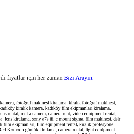
mli fiyatlar için her zaman
Bizi Arayın.
mera, fotoğraf makinesi kiralama, kiralık fotoğraf makinesi,
kadıköy kiralık kamera, kadıköy film ekipmanları kiralama,
ens rental, rent a camera, camera rent, video equipment rental,
, lens kiralama, sony a7s iii, e mount sigma, film makinesi, dslr
ik film ekipmanları, film equipment rental, kiralık profesyonel
ed Komodo günlük kiralama, camera rental, light equipment