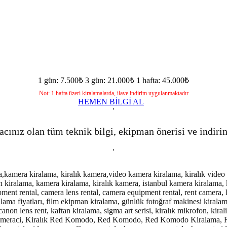
1 gün: 7.500₺
3 gün: 21.000₺
1 hafta: 45.000₺
Not: 1 hafta üzeri kiralamalarda, ilave indirim uygulanmaktadır
HEMEN BİLGİ AL
'
acınız olan tüm teknik bilgi, ekipman önerisi ve indiri
'
amera kiralama, kiralık kamera,video kamera kiralama, kiralık video ka
 kiralama, kamera kiralama, kiralık kamera, istanbul kamera kiralama, 
ment rental, camera lens rental, camera equipment rental, rent camera, l
alama fiyatları, film ekipman kiralama, günlük fotoğraf makinesi kiralama
non lens rent, kaftan kiralama, sigma art serisi, kiralık mikrofon, kiral
likkameraci, Kiralık Red Komodo, Red Komodo, Red Komodo Kiralama, R