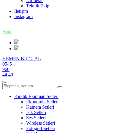
Dronelar
Teknik Ekip
İletişim
İnstagram
7 gün / 24 saat
Açık
HEMEN BİLGİ AL
0545
960
44 40
Kiralık Ekipman Setleri
Ekonomik Setler
Kamera Setleri
Işık Setleri
Ses Setleri
Wireless Setleri
Fotoğraf Setleri