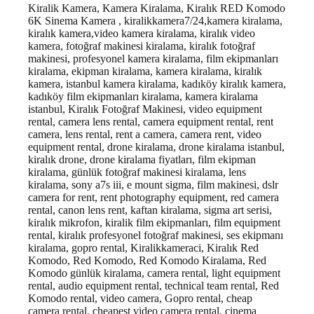
Kiralik Kamera, Kamera Kiralama, Kiralık RED Komodo
6K Sinema Kamera , kiralikkamera7/24,kamera kiralama,
kiralık kamera,video kamera kiralama, kiralık video
kamera, fotoğraf makinesi kiralama, kiralık fotoğraf
makinesi, profesyonel kamera kiralama, film ekipmanları
kiralama, ekipman kiralama, kamera kiralama, kiralık
kamera, istanbul kamera kiralama, kadıköy kiralık kamera,
kadıköy film ekipmanları kiralama, kamera kiralama
istanbul
, Kiralık Fotoğraf Makinesi, video equipment
rental, camera lens rental, camera equipment rental, rent
camera, lens rental, rent a camera, camera rent, video
equipment rental, drone kiralama, drone kiralama istanbul,
kiralık drone, drone kiralama fiyatları, film ekipman
kiralama, günlük fotoğraf makinesi kiralama, lens
kiralama, sony a7s iii, e mount sigma, film makinesi, dslr
camera for rent, rent photography equipment, red camera
rental, canon lens rent, kaftan kiralama, sigma art serisi,
kiralık mikrofon, kiralik film ekipmanları, film equipment
rental, kiralık profesyonel fotoğraf makinesi, ses ekipmanı
kiralama, gopro rental, Kiralikkameraci, Kiralık Red
Komodo, Red Komodo, Red Komodo Kiralama, Red
Komodo günlük kiralama, camera rental, light equipment
rental, audio equipment rental, technical team rental, Red
Komodo rental, video camera, Gopro rental, cheap
camera rental, cheapest video camera rental, cinema