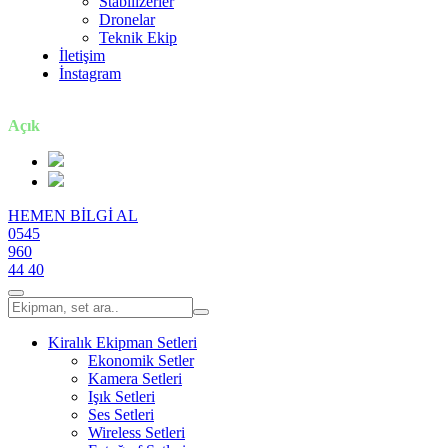
Stabilizerler
Dronelar
Teknik Ekip
İletişim
İnstagram
7 gün / 24 saat
Açık
HEMEN BİLGİ AL
0545
960
44 40
Kiralık Ekipman Setleri
Ekonomik Setler
Kamera Setleri
Işık Setleri
Ses Setleri
Wireless Setleri