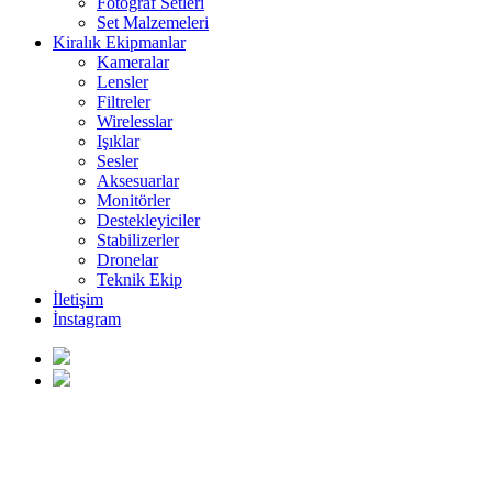
Fotoğraf Setleri
Set Malzemeleri
Kiralık Ekipmanlar
Kameralar
Lensler
Filtreler
Wirelesslar
Işıklar
Sesler
Aksesuarlar
Monitörler
Destekleyiciler
Stabilizerler
Dronelar
Teknik Ekip
İletişim
İnstagram