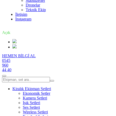
Stabilizerler
Dronelar
Teknik Ekip
İletişim
İnstagram
7 gün / 24 saat
Açık
HEMEN BİLGİ AL
0545
960
44 40
Kiralık Ekipman Setleri
Ekonomik Setler
Kamera Setleri
Işık Setleri
Ses Setleri
Wireless Setleri