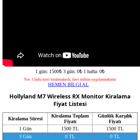
1 gün: 1500₺
3 gün: 0₺
1 hafta: 0₺
Not: 1 hafta üzeri kiralamalarda, ilave indirim uygulanmaktadır
HEMEN BİLGİ AL
Hollyland M7 Wireless RX Monitor
Kiralama
Fiyat Listesi
Kiralama Toplam
Günlük Karşılık
Kiralama Süresi
Fiyatı
Fiyatı
1 Gün
1500 TL
1500 TL
3 Gün
0 TL
0 TL