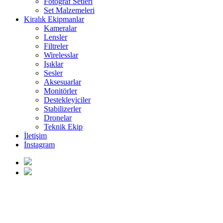
Fotoğraf Setleri
Set Malzemeleri
Kiralık Ekipmanlar
Kameralar
Lensler
Filtreler
Wirelesslar
Işıklar
Sesler
Aksesuarlar
Monitörler
Destekleyiciler
Stabilizerler
Dronelar
Teknik Ekip
İletişim
İnstagram