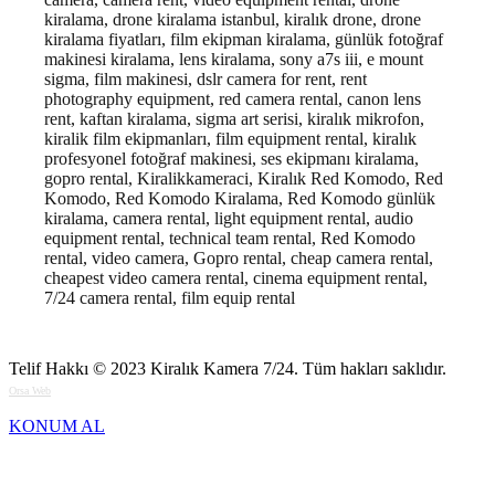
kiralama, drone kiralama istanbul, kiralık drone, drone
kiralama fiyatları, film ekipman kiralama, günlük fotoğraf
makinesi kiralama, lens kiralama, sony a7s iii, e mount
sigma, film makinesi, dslr camera for rent, rent
photography equipment, red camera rental, canon lens
rent, kaftan kiralama, sigma art serisi, kiralık mikrofon,
kiralik film ekipmanları, film equipment rental, kiralık
profesyonel fotoğraf makinesi, ses ekipmanı kiralama,
gopro rental, Kiralikkameraci, Kiralık Red Komodo, Red
Komodo, Red Komodo Kiralama, Red Komodo günlük
kiralama, camera rental, light equipment rental, audio
equipment rental, technical team rental, Red Komodo
rental, video camera, Gopro rental, cheap camera rental,
cheapest video camera rental, cinema equipment rental,
7/24 camera rental, film equip rental
Telif Hakkı © 2023
Kiralık Kamera 7/24
. Tüm hakları saklıdır.
Orsa Web
KONUM AL