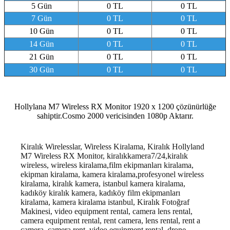
5 Gün
0 TL
0 TL
7 Gün
0 TL
0 TL
10 Gün
0 TL
0 TL
14 Gün
0 TL
0 TL
21 Gün
0 TL
0 TL
30 Gün
0 TL
0 TL
Hollylana M7 Wireless RX Monitor 1920 x 1200 çözünürlüğe
sahiptir.Cosmo 2000 vericisinden 1080p Aktarır.
Kiralık Wirelesslar, Wireless Kiralama, Kiralık
Hollyland
M7 Wireless RX Monitor, kiralıkkamera7/24,kiralık
wireless, wireless kiralama,film ekipmanları kiralama,
ekipman kiralama, kamera kiralama,profesyonel wireless
kiralama, kiralık kamera, istanbul kamera kiralama,
kadıköy kiralık kamera, kadıköy film ekipmanları
kiralama, kamera kiralama istanbul
, Kiralık Fotoğraf
Makinesi, video equipment rental, camera lens rental,
camera equipment rental, rent camera, lens rental, rent a
camera, camera rent, video equipment rental, drone