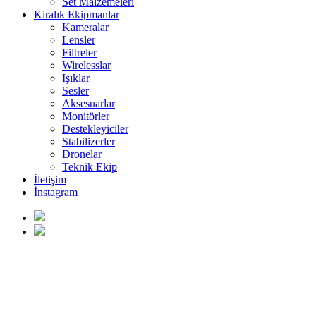
Set Malzemeleri
Kiralık Ekipmanlar
Kameralar
Lensler
Filtreler
Wirelesslar
Işıklar
Sesler
Aksesuarlar
Monitörler
Destekleyiciler
Stabilizerler
Dronelar
Teknik Ekip
İletişim
İnstagram