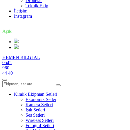
Dronelar
Teknik Ekip
İletişim
İnstagram
7 gün / 24 saat
Açık
HEMEN BİLGİ AL
0545
960
44 40
Kiralık Ekipman Setleri
Ekonomik Setler
Kamera Setleri
Işık Setleri
Ses Setleri
Wireless Setleri
Fotoğraf Setleri