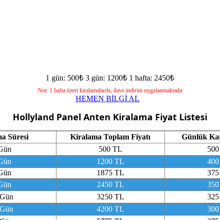
1 gün: 500₺
3 gün: 1200₺
1 hafta: 2450₺
Not: 1 hafta üzeri kiralamalarda, ilave indirim uygulanmaktadır
HEMEN BİLGİ AL
Hollyland Panel Anten
Kiralama Fiyat Listesi
a Süresi
Kiralama Toplam Fiyatı
Günlük Karş
Gün
500 TL
500
Gün
1200 TL
400
Gün
1875 TL
375
Gün
2450 TL
350
 Gün
3250 TL
325
 Gün
4200 TL
300