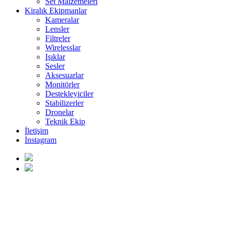
Set Malzemeleri
Kiralık Ekipmanlar
Kameralar
Lensler
Filtreler
Wirelesslar
Işıklar
Sesler
Aksesuarlar
Monitörler
Destekleyiciler
Stabilizerler
Dronelar
Teknik Ekip
İletişim
İnstagram