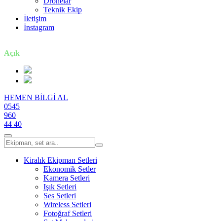
Dronelar
Teknik Ekip
İletişim
İnstagram
7 gün / 24 saat
Açık
HEMEN BİLGİ AL
0545
960
44 40
Kiralık Ekipman Setleri
Ekonomik Setler
Kamera Setleri
Işık Setleri
Ses Setleri
Wireless Setleri
Fotoğraf Setleri