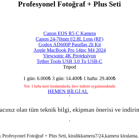
Profesyonel Fotoğraf + Plus Seti
Canon EOS R5 C Kamera
Canon 24-70mm f/2.8L Lens (RF)
Godox AD600P Paraflaş 2li Kit
Apple MacBook Pro 14inç M4 2024
Viewsonic 4K Projeksiyon
Tether Tools USB 3.0 To USB-C
Tripod
1 gün: 6.000₺
3 gün: 14.400₺
1 hafta: 29.400₺
Not: 1 hafta üzeri kiralamalarda, ilave indirim uygulanmaktadır
HEMEN BİLGİ AL
'
acınız olan tüm teknik bilgi, ekipman önerisi ve indiri
'
lık Profesyonel Fotoğraf + Plus Seti, kiralikkamera7/24,kamera kiralama