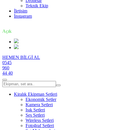
Dronelar
Teknik Ekip
İletişim
İnstagram
7 gün / 24 saat
Açık
HEMEN BİLGİ AL
0545
960
44 40
Kiralık Ekipman Setleri
Ekonomik Setler
Kamera Setleri
Işık Setleri
Ses Setleri
Wireless Setleri
Fotoğraf Setleri