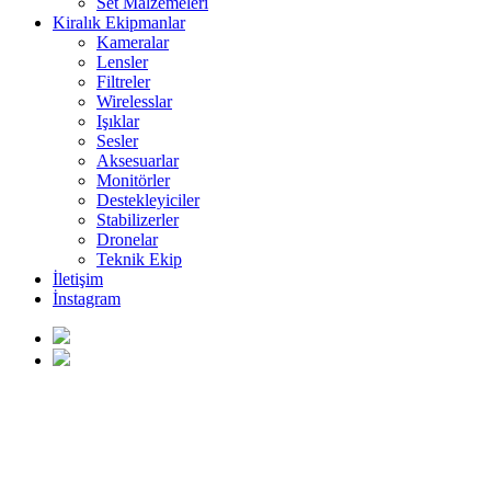
Set Malzemeleri
Kiralık Ekipmanlar
Kameralar
Lensler
Filtreler
Wirelesslar
Işıklar
Sesler
Aksesuarlar
Monitörler
Destekleyiciler
Stabilizerler
Dronelar
Teknik Ekip
İletişim
İnstagram