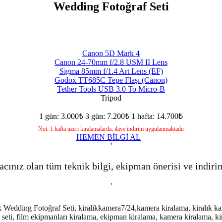
Wedding Fotoğraf Seti
Canon 5D Mark 4
Canon 24-70mm f/2.8 USM II Lens
Sigma 85mm f/1.4 Art Lens (EF)
Godox TT685C Tepe Flaşı (Canon)
Tether Tools USB 3.0 To Micro-B
Tripod
1 gün: 3.000₺
3 gün: 7.200₺
1 hafta: 14.700₺
Not: 1 hafta üzeri kiralamalarda, ilave indirim uygulanmaktadır
HEMEN BİLGİ AL
'
acınız olan tüm teknik bilgi, ekipman önerisi ve indiri
'
lık Wedding Fotoğraf Seti, kiralikkamera7/24,kamera kiralama, kiralık k
 seti, film ekipmanları kiralama, ekipman kiralama, kamera kiralama, ki