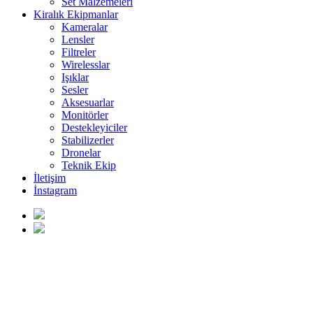
Set Malzemeleri
Kiralık Ekipmanlar
Kameralar
Lensler
Filtreler
Wirelesslar
Işıklar
Sesler
Aksesuarlar
Monitörler
Destekleyiciler
Stabilizerler
Dronelar
Teknik Ekip
İletişim
İnstagram