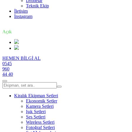
Dronelar
Teknik Ekip
İletişim
İnstagram
7 gün / 24 saat
Açık
HEMEN BİLGİ AL
0545
960
44 40
Kiralık Ekipman Setleri
Ekonomik Setler
Kamera Setleri
Işık Setleri
Ses Setleri
Wireless Setleri
Fotoğraf Setleri