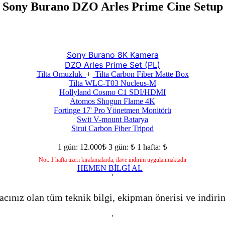
Sony Burano DZO Arles Prime Cine Setup
Sony Burano 8K Kamera
DZO Arles Prime Set (PL)
Tilta Omuzluk
+
Tilta Carbon Fiber Matte Box
Tilta WLC-T03 Nucleus-M
Hollyland Cosmo C1 SDI/HDMI
Atomos Shogun Flame 4K
Fortinge 17' Pro Yönetmen Monitörü
Swit V-mount Batarya
Sirui Carbon Fiber Tripod
1 gün: 12.000₺
3 gün: ₺
1 hafta: ₺
Not: 1 hafta üzeri kiralamalarda, ilave indirim uygulanmaktadır
HEMEN BİLGİ AL
'
acınız olan tüm teknik bilgi, ekipman önerisi ve indiri
'